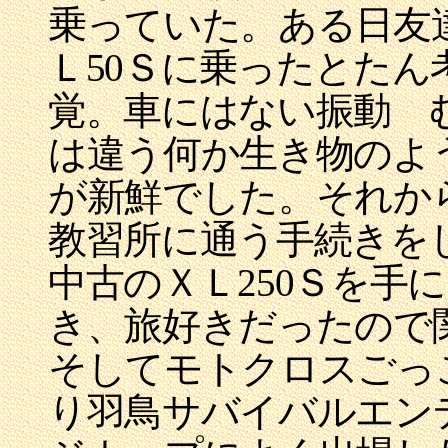
乗っていた。ある日友
Ｌ50Ｓに乗ったとた
覚。車にはない振動 
は違う何か生き物のよ
が新鮮でした。それか
教習所に通う手続きを
中古のＸＬ250Ｓを手
き、旅好きだったので
そしてモトクロスごっ
り羽鳥サバイバルエンデ