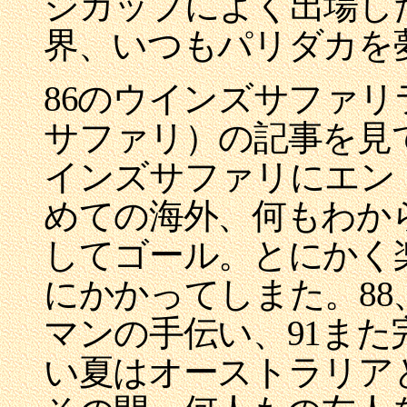
ジカップによく出場し
界、いつもパリダカを
86のウインズサファ
サファリ）の記事を見
インズサファリにエン
めての海外、何もわか
してゴール。とにかく
にかかってしまた。88
マンの手伝い、91ま
い夏はオーストラリア