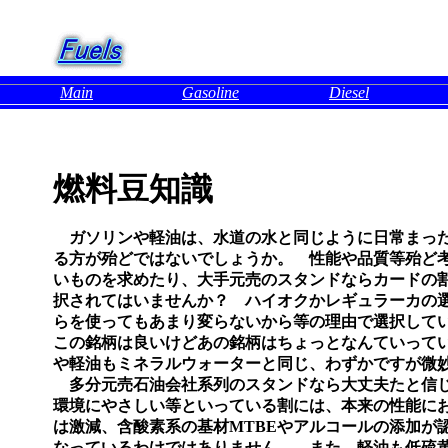
Main
Gasoline
Diesel
燃料豆知識
ガソリンや軽油は、水道の水と同じように日常まった
る方が殆どではないでしょうか。 性能や品質等殆ど
いものを求めたり、大手元売のスタンドならカードの
択されてはいませんか？ ハイオクかレギュラーカの
らを使ってもあまり変らないから等の理由で選択して
この銘柄は良いけどあの銘柄はちょっとなんていって
や軽油もミネラルウォーターと同じ、わずかですが微
多分元売石油会社系列のスタンドなら大丈夫たと信じ
環境にやさしい等といっている割には、本来の性能に
は激減、含酸素系の基材MTBEやアルコールの添加が
なっているわけではありません。 また、軽油も低硫