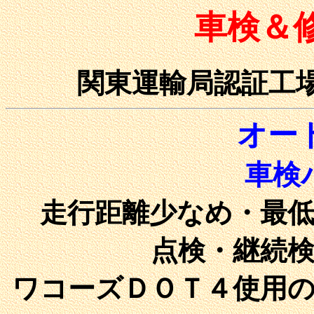
車検＆
関東運輸局認証工場
オー
車検
走行距離少なめ・最
点検・継続
ワコーズＤＯＴ４使用