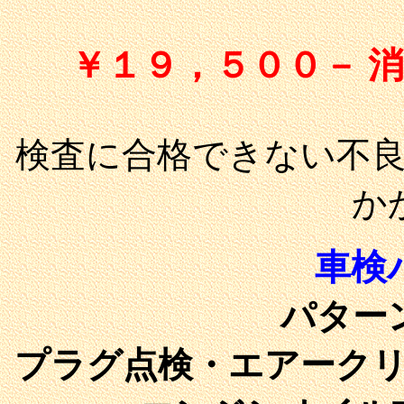
￥１９，５００－ 
検査に合格できない不
か
車検
パター
プラグ点検・エアーク