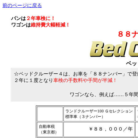
前のページに戻る
バンは
２年車検に！
ワゴンは
維持費大幅軽減！
８８
ベッ
☆ベッドクルーザー４は、お車を「８８ナンバー」で登
２年に１度となり
車検の手数料や手間が半減！
ワゴンなら、例えば……５年
ランドクルーザー100 Ｇセレクション
標準車（３ナンバー）
自動車税
￥８８，０００／年
（東京都）