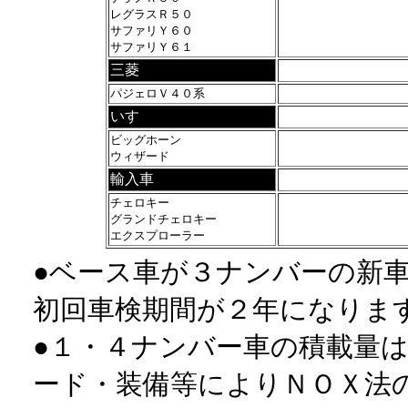
レグラスＲ５０
サファリＹ６０
サファリＹ６１
三菱
パジェロＶ４０系
いすゞ
ビッグホーン
ウィザード
輸入車
チェロキー
グランドチェロキー
エクスプローラー
●ベース車が３ナンバーの新
初回車検期間が２年になりま
●１・４ナンバー車の積載量
ード・装備等によりＮＯＸ法