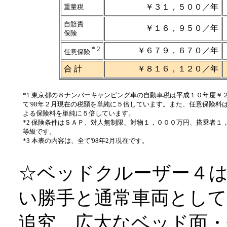
￥３１，５００／年
重量税
自賠責
￥１６，９５０／年
保険
* 2
￥６７９，６７０／年
任意保険
合 計
￥８１６，１２０／年
*1 東京都の８ナンバーキャンピング車の自動車税は平成１０年度
て'98年２月現在の税額を単純に５倍しています。また、任意保険料
よる保険料を単純に５倍しています。
*2 保険条件はＳＡＰ、対人無制限、対物１，０００万円、搭乗者
等級です。
*3 本表の内容は、全て'98年2月現在です。
☆ベッドクルーザー４
い勝手と通常車両とし
追究。広大なベッド面・