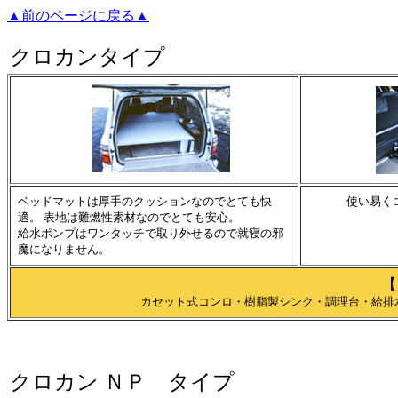
▲前のページに戻る▲
クロカンタイプ
ベッドマットは厚手のクッションなのでとても快
使い易く
適。 表地は難燃性素材なのでとても安心。
給水ポンプはワンタッチで取り外せるので就寝の邪
魔になりません。
【
カセット式コンロ・樹脂製シンク・調理台・給排水
クロカン ＮＰ タイプ